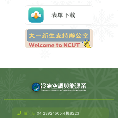
CopyR
Depar
o
Refrige
電 話
04-23924505分機8223
Ai