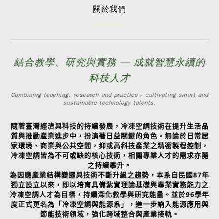
關於我們
結合教學、研究與實務 — 成就智慧永續的
科技人才
Combining teaching, research and practice - cultivating smart and
sustainable technology talents.
隨著臺灣經濟與科技的持續發展，冷凍空調技術在提升生活品
質與推動產業進步中，扮演著日益關鍵的角色。無論於日常居
家環境、商業與公共空間，抑或高科技產業之精密製程控制，
冷凍空調皆為不可或缺的核心技術，相關專業人才的需求亦隨
之持續攀升。
為因應產業結構變遷與技術不斷升級之趨勢，本系自民國87年
獨立設立以來，即以培育具備紮實理論基礎與專業實務能力之
冷凍空調人才為目標，持續深化教學與研究能量。並於96學年
度正式更名為「冷凍空調與能源系」，進一步納入能源應用與
節能技術領域，強化跨域整合與產業接軌。