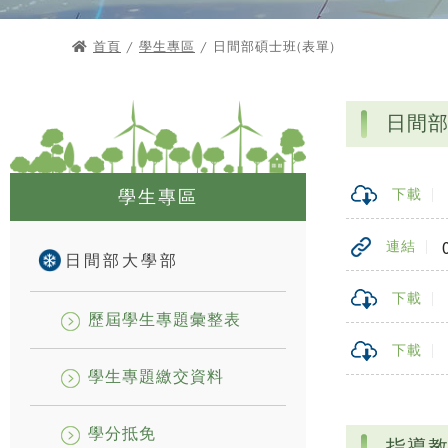
首頁
/
學生專區
/ 日間部碩士班(表單)
日間部
學生專區
下載
連結
日間部大學部
下載
歷屆學生專題彙整表
下載
學生專題繳交資料
學分抵免
指導