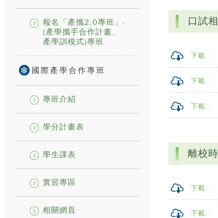
口試
報名「產攜2.0專班」-
(產學攜手合作計畫、
產學訓模式)專班
下載
國際產學合作專班
下載
專班介紹
下載
學分計畫表
離校
學生課表
實習專區
下載
相關網頁
下載