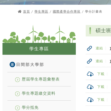
首頁
/
學生專區
/
國際產學合作專班
/ 學分計畫表
碩士班學分
學生專區
連結
連結
日間部大學部
下載
歷屆學生專題彙整表
下載
學生專題繳交資料
下載
學分抵免