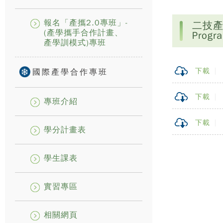
報名「產攜2.0專班」-
二技產學合
(產學攜手合作計畫、
Progr
產學訓模式)專班
下載
國際產學合作專班
下載
專班介紹
下載
學分計畫表
學生課表
實習專區
相關網頁