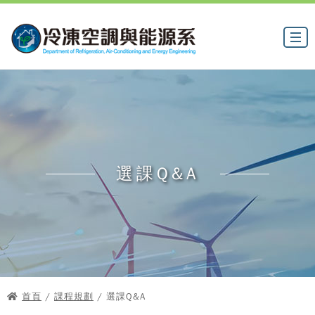
選課Q&A
首頁
/
課程規劃
/ 選課Q&A