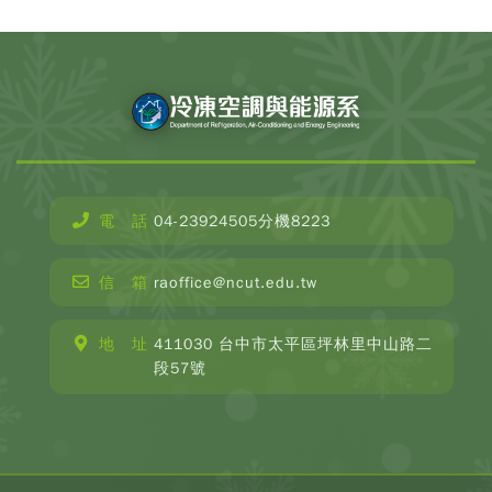
電 話
04-23924505分機8223
信 箱
raoffice@ncut.edu.tw
地 址
411030 台中市太平區坪林里中山路二
段57號