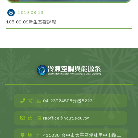
2019-08-13
105.09.09新生基礎課程
電 話
04-23924505分機8223
CopyR
Depar
信 箱
raoffice@ncut.edu.tw
o
Refrige
Ai
地 址
411030 台中市太平區坪林里中山路二