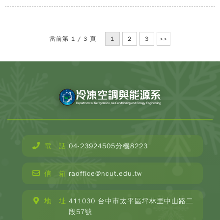
當前第 1 / 3 頁
1
2
3
>>
電 話
04-23924505分機8223
CopyR
Depar
信 箱
raoffice@ncut.edu.tw
o
Refrige
Ai
地 址
411030 台中市太平區坪林里中山路二
Condit
段57號
and E