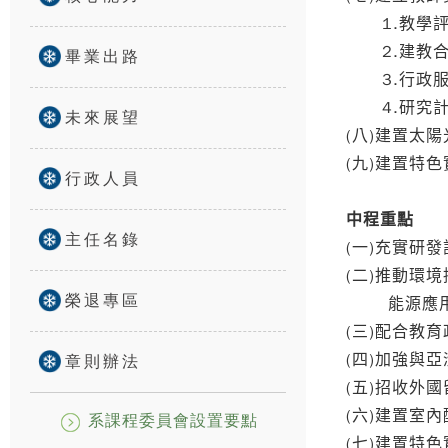
1.
教學
2.
建教
畢業出路
3.
行政
4.
研究
未來展望
(
)
八
建置太陽
(
)
九
建置特色
行政人員
中程重點
主任名錄
(
)
一
充實研發
(
)
二
推動環境
榮退專區
能源應
(
)
三
配合教育
(
)
四
加強與亞
章則辦法
(
)
五
招收外國
(
)
六
建置室內
系課程委員會設置要點
(
)
七
建置特色