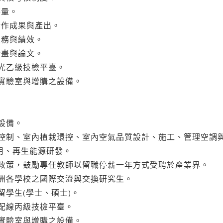
評量。
合作成果與產出。
服務與績效。
計畫與論文。
光乙級技檢平臺。
實驗室與增購之設備。
設備。
控制、室內植栽環控、室內空氣品質設計、施工、管理空調
用、再生能源研發。
政策，鼓勵專任教師以留職停薪一年方式受聘於產業界。
洲各學校之國際交流與交換研究生。
(
)
留學生
學士、碩士
。
配線丙級技檢平臺。
實驗室與增購之設備。