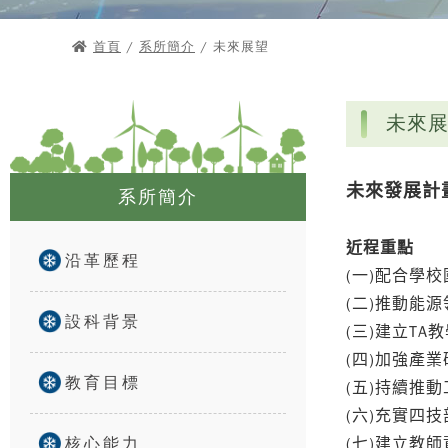
首頁
/
系所簡介
/ 未來展望
未來
未來發展計
系所簡介
近程重點
沿革歷程
(
)
一
配合學校
(
)
二
推動能源
設科背景
(
)
TA
三
建立
教
(
)
四
加強產業
教育目標
(
)
五
持續推動
(
)
六
充實四技
核心能力
(
)
七
建立教師