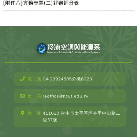
[附件八]實務專題(二)評審評分表
電 話
04-23924505分機8223
CopyR
Depar
信 箱
raoffice@ncut.edu.tw
o
Refrige
Ai
地 址
411030 台中市太平區坪林里中山路二
Condit
段57號
and E
Engin
2025 