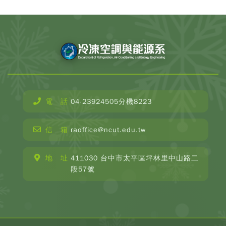
電 話
04-23924505分機8223
信 箱
raoffice@ncut.edu.tw
地 址
411030 台中市太平區坪林里中山路二
段57號