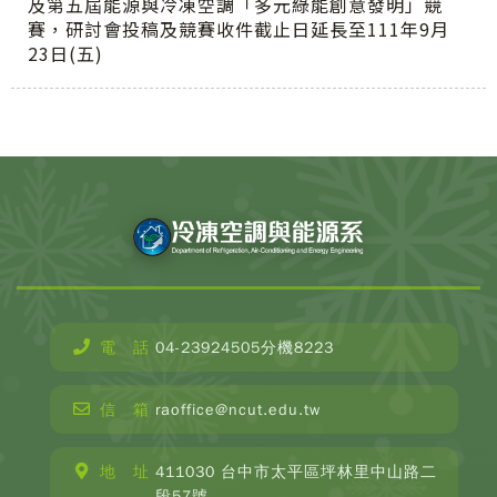
及第五屆能源與冷凍空調「多元綠能創意發明」競
賽，研討會投稿及競賽收件截止日延長至111年9月
23日(五)
電 話
04-23924505分機8223
信 箱
raoffice@ncut.edu.tw
地 址
411030 台中市太平區坪林里中山路二
段57號