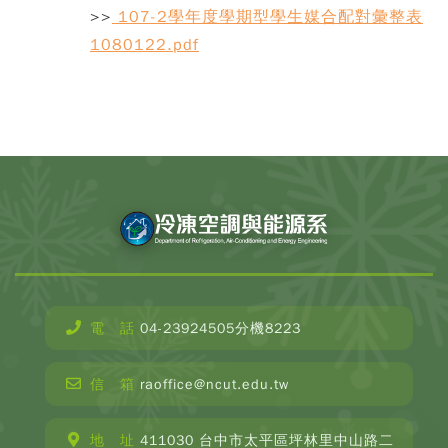
>>
107-2學年度學期型學生媒合配對彙整表
1080122.pdf
電 話
04-23924505分機8223
CopyR
Depar
信 箱
raoffice@ncut.edu.tw
o
Refrige
Ai
地 址
411030 台中市太平區坪林里中山路二