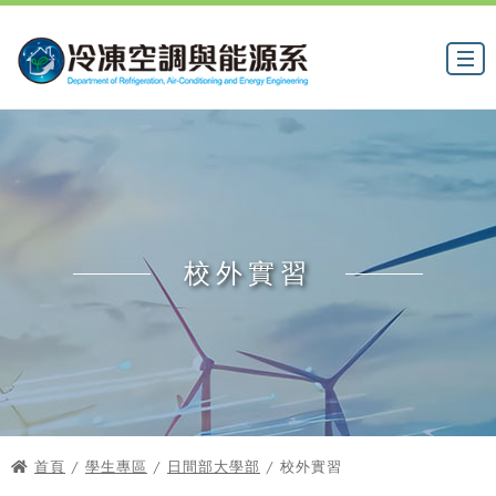
校外實習
首頁
/
學生專區
/
日間部大學部
/ 校外實習