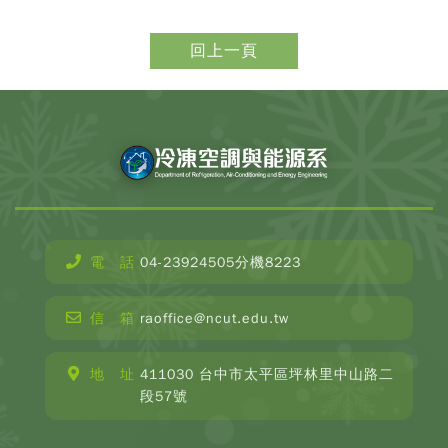
回上一頁
電 話
04-23924505分機8223
CopyR
Depar
信 箱
raoffice@ncut.edu.tw
o
Refrige
Ai
地 址
411030 台中市太平區坪林里中山路二
Condit
段57號
and E
Engin
2025 