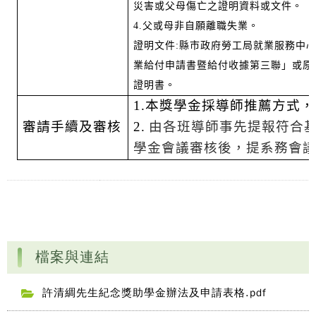
災害或父母傷亡之證明資料或文件。
4.
父或母非自願離職失業。
證明文件
:
縣市政府勞工局就業服務中
業給付申請書暨給付收據第三聯」或原
證明書。
1.
本獎學金採導師推薦方式，
審請手續及審核
2
.
由各班導師事先提報符合
學金會議審核後，提系務會
檔案與連結
許清綢先生紀念獎助學金辦法及申請表格.pdf