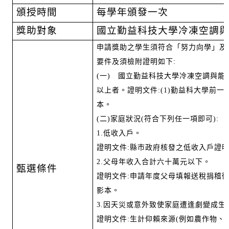
頒授時間
每學年頒發一次
獎助對象
國立勤益科技大學冷凍空調
申請獎助之學生須符合「努力向學」及
要件及須檢附證明如下
:
(
一
)
國立勤益科技大學冷凍空調與能
以上者。證明文件
:(1)
勤益科大學前一
本。
(
二
)
家庭狀況
(
符合下列任一項即可
):
1.
低收入戶。
證明文件
:
縣市政府核發之低收入戶證
2.
父母年收入合計六十萬元以下。
甄選條件
證明文件
:
申請年度父母填報送稅捐稽
影本。
3.
因天災或意外致使家庭遭逢劇變成生
證明文件
:
生計仰賴來源
(
例如農作物、