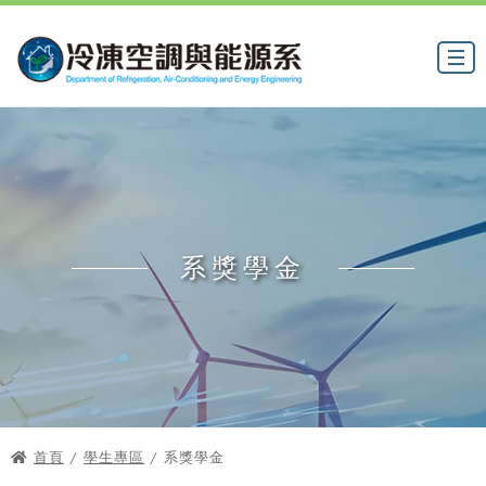
系獎學金
首頁
/
學生專區
/ 系獎學金