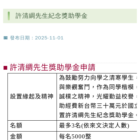
許清綢先生紀念獎助學金
📅 發布日期：2025-11-01
■
許清綢先生獎助學金申請
為鼓勵努力向學之清寒學生
與樂觀奮鬥，作為同學楷模
設置緣起及精神
誠樸之精神，光耀勤益校譽
助經費新台幣三十萬元於國
置許清綢先生紀念獎助學金
名額
最多
3
名
(
依來文決定人數
)
金額
每名
5000
整