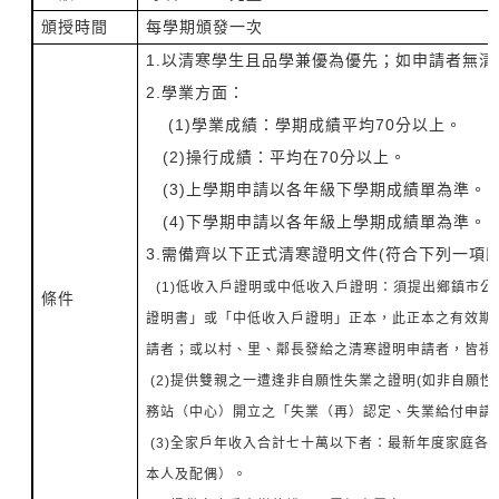
頒授時間
每學期頒發一次
1.以清寒學生且品學兼優為優先；如申請者無
2.學業方面：
(1)學業成績：學期成績平均70分以上。
(2)操行成績：平均在70分以上。
(3)上學期申請以各年級下學期成績單為準。
(4)下學期申請以各年級上學期成績單為準。
3.需備齊以下正式清寒證明文件(符合下列一項即
(1)低收入戶證明或中低收入戶證明：須提出鄉鎮市
條件
證明書」或「中低收入戶證明」正本，此正本之有效期
請者；或以村、里、鄰長發給之清寒證明申請者，皆視
(2)提供雙親之一遭逢非自願性失業之證明(如非自願
務站（中心）開立之「失業（再）認定、失業給付申請
(3)全家戶年收入合計七十萬以下者：最新年度家庭各
本人及配偶）。