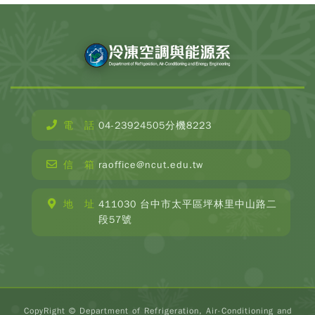
電 話
04-23924505分機8223
CopyR
Depar
信 箱
raoffice@ncut.edu.tw
o
Refrige
Ai
地 址
411030 台中市太平區坪林里中山路二
Condit
段57號
and E
Engin
2025 
Rese
Desig
Devis
頁
CopyRight © Department of Refrigeration, Air-Conditioning and