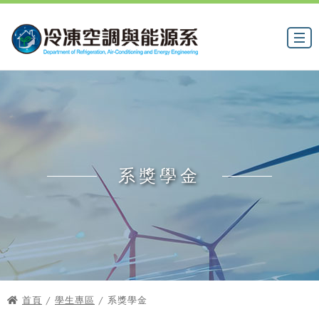
系獎學金
首頁
/
學生專區
/ 系獎學金