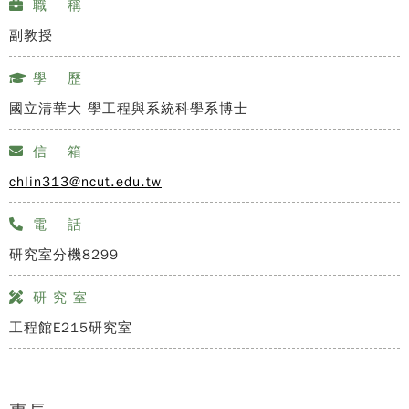
職 稱
副教授
學 歷
國立清華大 學工程與系統科學系博士
信 箱
chlin313@ncut.edu.tw
電 話
研究室分機8299
研 究 室
工程館E215研究室