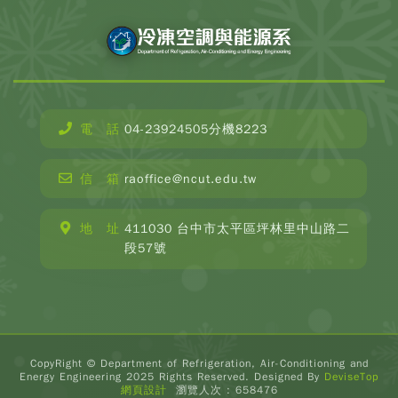
電 話
04-23924505分機8223
CopyR
Depar
信 箱
raoffice@ncut.edu.tw
o
Refrige
Ai
地 址
411030 台中市太平區坪林里中山路二
Condit
段57號
and E
Engin
2025 
Rese
Desig
Devis
頁
CopyRight © Department of Refrigeration, Air-Conditioning and
瀏覽人
Energy Engineering 2025 Rights Reserved. Designed By
DeviseTop
658
網頁設計
瀏覽人次 : 658476