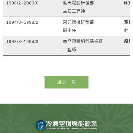
1998/2~2000/6
藍天電腦研發部
NB
主任工程師
1994/3~1998/2
東元電機研發部
空調
副主任
計
1993/8~1994/3
南亞塑膠銅箔基板廠
廢熱
工程師