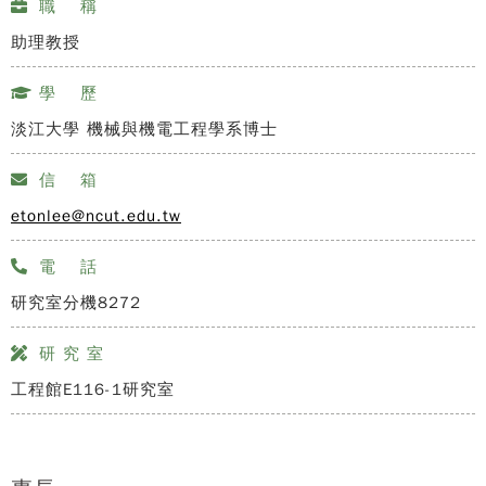
職 稱
助理教授
學 歷
淡江大學 機械與機電工程學系博士
信 箱
etonlee@ncut.edu.tw
電 話
研究室分機8272
研 究 室
工程館E116-1研究室