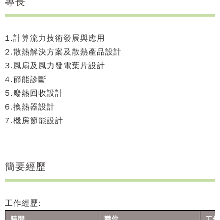
專長
1.計算流力技術發展與應用
2.散熱解決方案及散熱產品設計
3.風扇及風力發電葉片設計
4.節能診斷
5.廢熱回收設計
6.換熱器設計
7.機房節能設計
簡要經歷
工作經歷:
時間
職位
工作