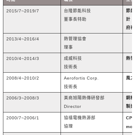
2015/7~2019/7
台隆節能科技
節能
董事長特助
計、
府補
2013/4~2016/4
熱管理協會
理事
2010/4~2014/3
成威科技
熱管
技術長
2008/4~2010/2
Aerofortis Corp.
風力
技術長
2006/3~2008/3
美商旭陽熱傳研發部
銅粉
Director
製造
2000/7~2006/1
協禧電機熱源部
CPU
協理
mo