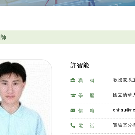
教師
許智能
教授兼系
職 稱
國立清華
學 歷
cnhsu@nc
信 箱
實驗室分機
電 話