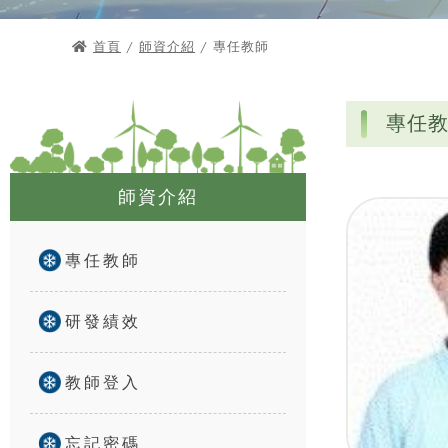
首頁
/
師資介紹
/ 專任教師
專任
師資介紹
專任教師
研發績效
教師登入
忘記密碼