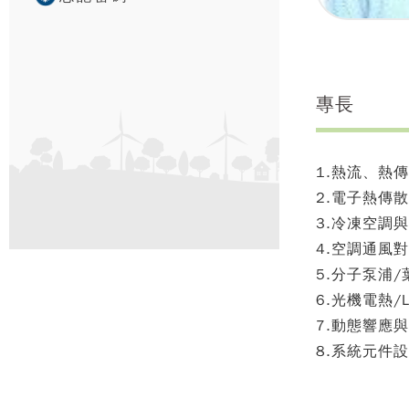
專長
1.熱流、熱
2.電子熱傳
3.冷凍空調
4.空調通風
5.分子泵浦
6.光機電熱
7.動態響應
8.系統元件設