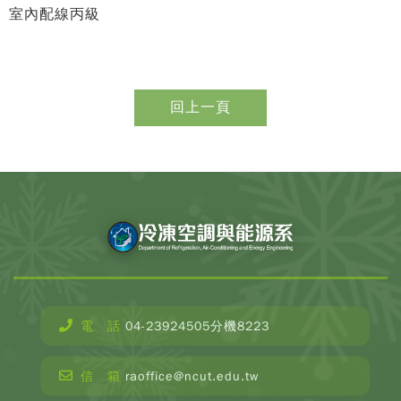
室內配線丙級
電 話
04-23924505分機8223
CopyR
Depar
信 箱
raoffice@ncut.edu.tw
o