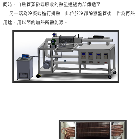
同時，自熱管蒸發端吸收的熱量透過內部傳遞至
另一端為冷凝端進行排熱，此位於冷卻除濕盤管後，作為再熱
用途，用以節約加熱所需能源。