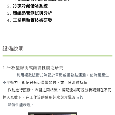
冷凍冷藏儲冰系統
環繞熱管測試與分析
工業用熱管技術研發
設備說明
1.平板型脈衝式熱管性能之研究
利用複數脈衝式熱管於單點或複數點連通，使流體產生
不
平衡力，即使只有少量彎頭數，亦可使流體持續
作動進行蒸發、冷凝之兩相流
。
搭配流場可視分析觀測在不同
輸入瓦數下，在工作流體使用純水與介電液
時的
熱傳性能表現。