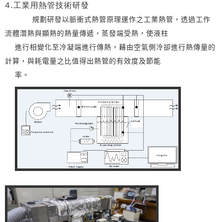
4.工業用熱管技術研發
規劃研發以脈衝式熱管原理運作之工業熱管，透過工作
流體潛熱與顯熱的熱量傳遞，蒸發端受熱，使液柱
進行相變化至冷凝端進行傳熱，藉由空氣側冷卻進行熱傳量的
計算，與耗電量之比值得出熱管的有效度及節能
率。