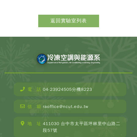
電 話
04-23924505分機8223
CopyR
Depar
信 箱
raoffice@ncut.edu.tw
o
Refrige
Ai
地 址
411030 台中市太平區坪林里中山路二
Condit
段57號
and E