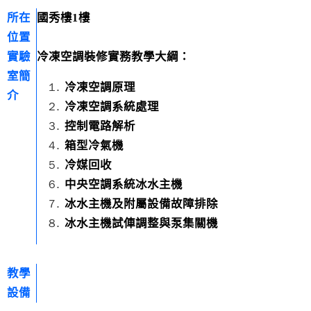
所在
國秀樓1樓
位置
實驗
冷凍空調裝修實務教學大綱：
室簡
冷凍空調原理
介
冷凍空調系統處理
控制電路解析
箱型冷氣機
冷媒回收
中央空調系統冰水主機
冰水主機及附屬設備故障排除
冰水主機試俥調整與泵集關機
教學
設備