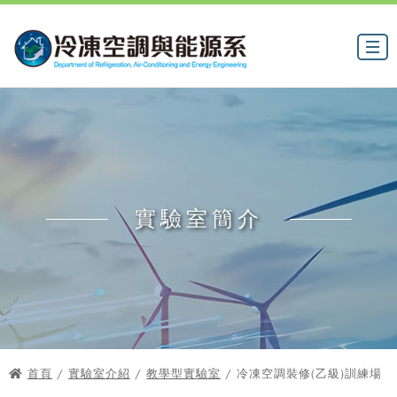
實驗室簡介
首頁
/
實驗室介紹
/
教學型實驗室
/ 冷凍空調裝修(乙級)訓練場