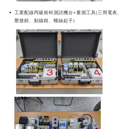
工業配線丙級術科測試機台+量測工具(三用電表、
壓接鉗、剝線鉗、螺絲起子)