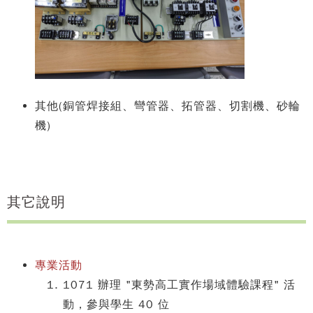
其他(銅管焊接組、彎管器、拓管器、切割機、砂輪
機)
其它說明
專業活動
1071 辦理 "東勢高工實作場域體驗課程" 活
動，參與學生 40 位