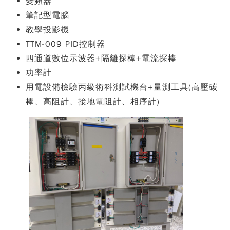
變頻器
筆記型電腦
教學投影機
TTM-009 PID控制器
四通道數位示波器+隔離探棒+電流探棒
功率計
用電設備檢驗丙級術科測試機台+量測工具(高壓碳
棒、高阻計、接地電阻計、相序計)