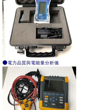
●
電力品質與電能量分析儀