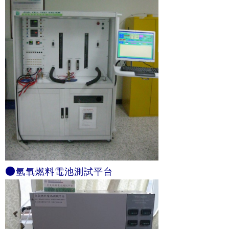
●
氫氧燃料電池測試平台