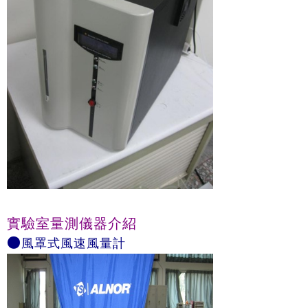
實驗室量測儀器介紹
●
風罩式風速風量計