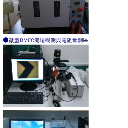
●
微型DMFC流場觀測與電阻量測區