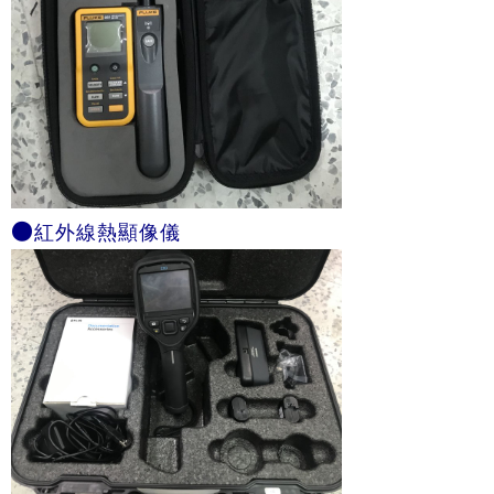
●
紅外線熱顯像儀