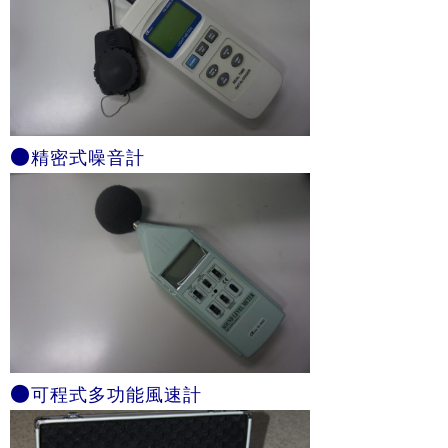
●
精密式噪音計
●
可程式多功能風速計