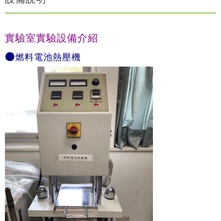
實驗室實驗設備介紹
●
燃料電池熱壓機