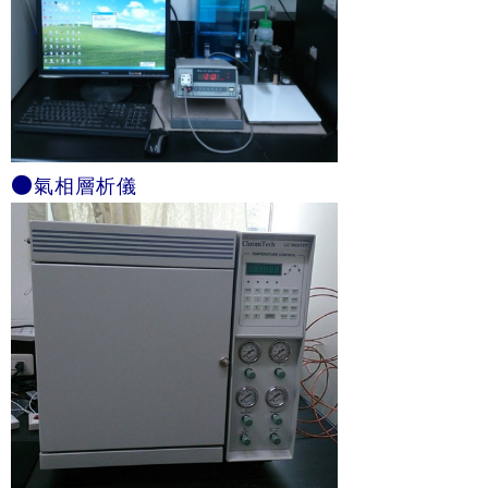
●
氣相層析儀