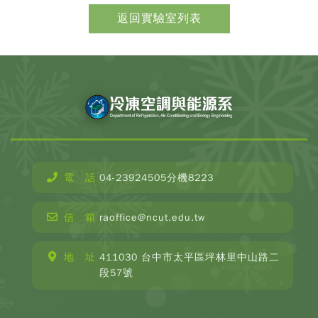
電 話
04-23924505分機8223
CopyR
Depar
信 箱
raoffice@ncut.edu.tw
o
Refrige
Ai
地 址
411030 台中市太平區坪林里中山路二
Condit
段57號
and E
Engin
2025 