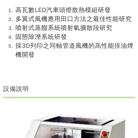
高瓦數LED汽車頭燈散熱模組研發
多翼式風機應用田口方法之最佳性能研究
噴射式蒸餾系統噴射氣擴散段研究
固態除溼系統研發
採3D列印之同軸管道風機的高性能排油煙
機開發
設備說明