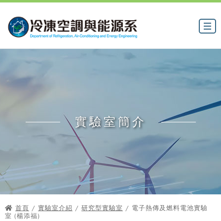
實驗室簡介
首頁
/
實驗室介紹
/
研究型實驗室
/ 電子熱傳及燃料電池實驗
室 (楊添福)